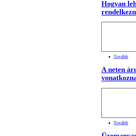
Hogyan leh
rendelkezn
Tovább
A neten ár
vonatkozn
Tovább
Üzemanyag