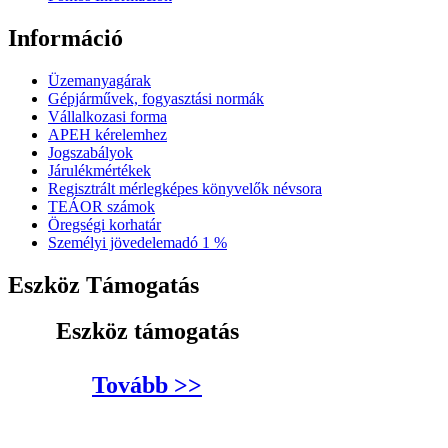
Információ
Üzemanyagárak
Gépjárművek, fogyasztási normák
Vállalkozasi forma
APEH kérelemhez
Jogszabályok
Járulékmértékek
Regisztrált mérlegképes könyvelők névsora
TEÁOR számok
Öregségi korhatár
Személyi jövedelemadó 1 %
Eszköz Támogatás
Eszköz támogatás
Tovább >>