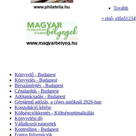
Tovább
« első
‹ előző
1
2
3
4
Könyvelő - Budapest
Könyvelés - Budapest
Bérszámfejtés - Budapest
Cégalapítás - Budapest
Adótanácsadás - Budapest
Gépjármű adózás, a céges autóknál 2026‑ban
Konzultáció kérése
Költségcsökkentés - Költségoptimalizálás
Könyvelési díj
Vállalkozói ismeretek
Kontrolling - Budapest
Fontos Információk