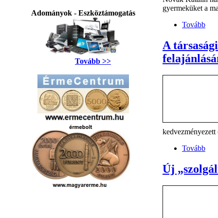
gyermeküket a mag
Adományok - Eszköztámogatás
Tovább
A társaság
felajánlásá
Tovább >>
kedvezményezett cé
Tovább
Új „szolgá