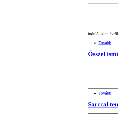
induló üzleti évrő
Tovább
Ősszel ism
Tovább
Sarccal te