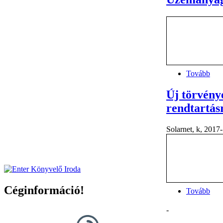
Tovább
Új törvénye
rendtartásr
Solarnet, k, 2017
Céginformáció!
Tovább
-