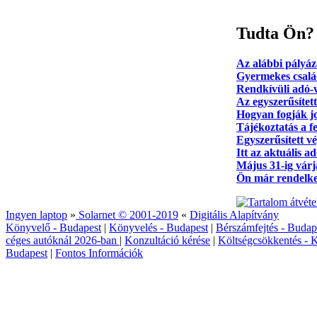
Tudta Ön?
Az alábbi pályáza
Gyermekes csalá
Rendkívüli adó-v
Az egyszerűsített
Hogyan fogják jo
Tájékoztatás a f
Egyszerűsített v
Itt az aktuális 
Május 31-ig várj
Ön már rendelke
Ingyen laptop
»
Solarnet © 2001-2019
«
Digitális Alapítvány
Könyvelő - Budapest
|
Könyvelés - Budapest
|
Bérszámfejtés - Budap
céges autóknál 2026‑ban
|
Konzultáció kérése
|
Költségcsökkentés - K
Budapest
|
Fontos Információk