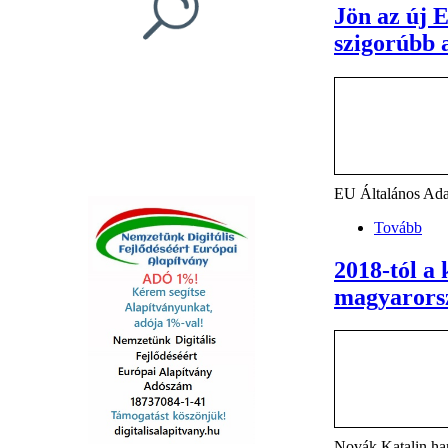
Jön az új 
szigorúbb 
EU Általános Ada
Tovább
2018-tól a
magyarorsz
Novák Katalin han