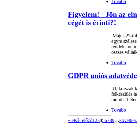
Tovább
Figyelem! - Jön az el
cégét is érinti?!
Május 25-tő
egyre szélese
rendelet nem 
összes vállalk
Tovább
GDPR uniós adatvédel
Új korszak k
felkészülés 
mondta Péterf
Tovább
« első
‹ előző
1
2
3
4
5
6
7
8
9
…
következ