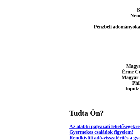
K
Nemz
Pénzbeli adományoka
Magya
Érme Ce
Magyar 
Phi
Inpulz
Tudta Ön?
Az alábbi pályázati lehetőségekre
Gyermekes családok figyelem!
Rendkívüli adó-visszatérítés a g