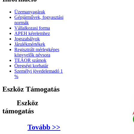
Üzemanyagárak
Gépjárművek, fogyasztási
normák
Vállalkozasi forma
APEH kérelemhez
Jogszabályok
Járulékmértékek
Regisztrált mérlegképes
könyvelők névsora
TEÁOR számok
Öregségi korhatár
Személyi jövedelemadó 1
%
Eszköz Támogatás
Eszköz
támogatás
Tovább >>