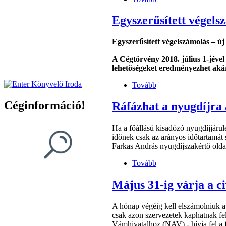
Egyszerűsített végels
Egyszerűsített végelszámolás – ú
A Cégtörvény 2018. július 1-jével 
lehetőségeket eredményezhet aká
Tovább
Céginformáció!
Ráfázhat a nyugdíjra 
Ha a főállású kisadózó nyugdíjjárul
időnek csak az arányos időtartamát 
Farkas András nyugdíjszakértő olda
Tovább
Május 31-ig várja a c
A hónap végéig kell elszámolniuk a 
csak azon szervezetek kaphatnak fel
Vámhivatalhoz (NAV) - hívja fel a 