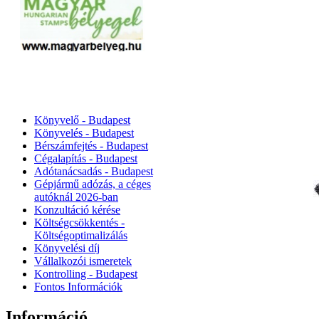
Könyvelő - Budapest
Könyvelés - Budapest
Bérszámfejtés - Budapest
Cégalapítás - Budapest
Adótanácsadás - Budapest
Gépjármű adózás, a céges
autóknál 2026‑ban
Konzultáció kérése
Költségcsökkentés -
Költségoptimalizálás
Könyvelési díj
Vállalkozói ismeretek
Kontrolling - Budapest
Fontos Információk
Információ