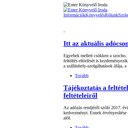
Információk
Könyvelés
Rólunk
Szolg
-
Itt az aktuális adócs
Egyebek mellett csökken a szocho, é
feltöltés eltörlését is kezdeményez
a szálláshely-szolgáltatások áfája, a
Tovább
Tájékoztatás a feltét
feltételeiről
Az adózás rendjéről szóló 2017. évi 
kedvezményt. Ennek érvényesítése e
alól.
Tovább