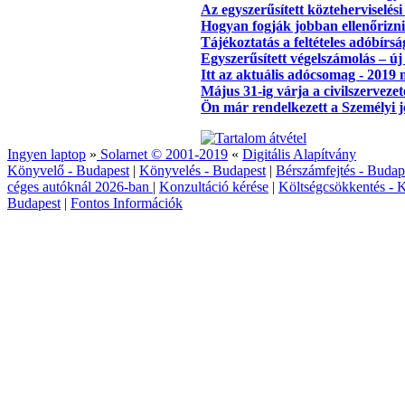
Az egyszerűsített közteherviselés
Hogyan fogják jobban ellenőrizni
Tájékoztatás a feltételes adóbírs
Egyszerűsített végelszámolás – ú
Itt az aktuális adócsomag - 2019
Május 31-ig várja a civilszervez
Ön már rendelkezett a Személyi 
Ingyen laptop
»
Solarnet © 2001-2019
«
Digitális Alapítvány
Könyvelő - Budapest
|
Könyvelés - Budapest
|
Bérszámfejtés - Budap
céges autóknál 2026‑ban
|
Konzultáció kérése
|
Költségcsökkentés - K
Budapest
|
Fontos Információk