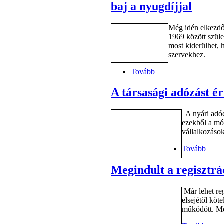
baj a nyugdíjjal
Még idén elkezdőd
1969 között szüle
most kiderülhet, h
szervekhez.
Tovább
A társasági adózást ér
A nyári adóc
ezekből a mód
vállalkozások
Tovább
Megindult a regisztr
Már lehet re
elsejétől köt
működött. Mos