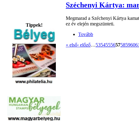
Széchenyi Kártya: ma
Megmarad a Széchenyi Kártya kamatt
ez év elején megszünteti.
Tippek!
Tovább
« első
‹ előző
…
53
54
55
56
57
58
59
60
6