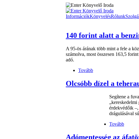
Információk
Könyvelés
Rólunk
Szolgál
140 forint alatt a benzi
A 95-ös árának több mint a fele a közte
számolva, most összesen 163,5 forint 
adó.
Tovább
Olcsóbb dízel a tehera
Segítene a fuv
„kereskedelmi 
érdekvédőik –,
drágulásával sú
Tovább
Adómentesség az áfatö