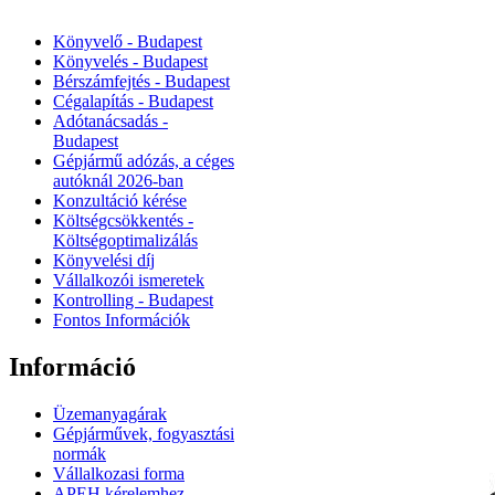
Könyvelő - Budapest
Könyvelés - Budapest
Bérszámfejtés - Budapest
Cégalapítás - Budapest
Adótanácsadás -
Budapest
Gépjármű adózás, a céges
autóknál 2026‑ban
Konzultáció kérése
Költségcsökkentés -
Költségoptimalizálás
Könyvelési díj
Vállalkozói ismeretek
Kontrolling - Budapest
Fontos Információk
Információ
Üzemanyagárak
Gépjárművek, fogyasztási
normák
Vállalkozasi forma
APEH kérelemhez