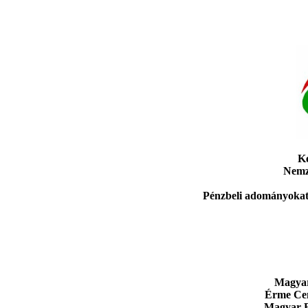
Ké
Nemze
Pénzbeli adományoka
Magya
Érme Ce
Magyar B