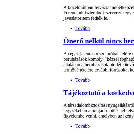
A közelmúltban felvázolt adóelképzel
Ferenc miniszterelnök szervezte egye
javaslatot sem fedték le.
Tovább
Önerő nélkül nincs be
A cégek jelentős része próbál "előre 
beruházások komoly, "kézzel fogható"
általában a beruházások ötödét kitevő
termővé tételére további forrásokat k
Tovább
Tájékoztató a korkedve
A társadalombiztosítási nyugellátás
jegyzékében a polgári repülésnél fel
figyelembe venni, amelyben az igényl
Tovább