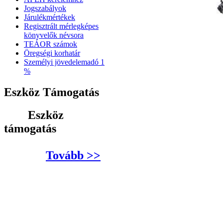
Jogszabályok
Járulékmértékek
Regisztrált mérlegképes
könyvelők névsora
TEÁOR számok
Öregségi korhatár
Személyi jövedelemadó 1
%
Eszköz Támogatás
Eszköz
támogatás
Tovább >>