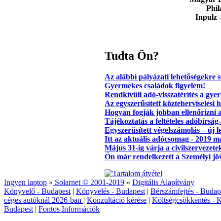
Phil
Inpulz 
Tudta Ön?
Az alábbi pályázati lehetőségekre s
Gyermekes családok figyelem!
Rendkívüli adó-visszatérítés a gy
Az egyszerűsített közteherviselési 
Hogyan fogják jobban ellenőrizni 
Tájékoztatás a feltételes adóbírság
Egyszerűsített végelszámolás – új
Itt az aktuális adócsomag - 2019 m
Május 31-ig várja a civilszervezet
Ön már rendelkezett a Személyi j
Ingyen laptop
»
Solarnet © 2001-2019
«
Digitális Alapítvány
Könyvelő - Budapest
|
Könyvelés - Budapest
|
Bérszámfejtés - Budap
céges autóknál 2026‑ban
|
Konzultáció kérése
|
Költségcsökkentés - K
Budapest
|
Fontos Információk