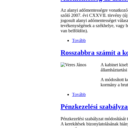
Az alanyi adómentességre vonatkozó új
szóló 2007. évi CXXVII. törvény (új 
jogosult alanyi adómentességet válasz
tevékenységének a székhelye, vagy be
van belföldön).
Tovább
Rosszabbra számít a k
A kabinet kise
államháztartási
A módosított k
kormány a brutt
Tovább
Pénzkezelési szabályza
Pénzkezelési szabályzat módosítását t
A kerekítések bizonylatolásának hiány