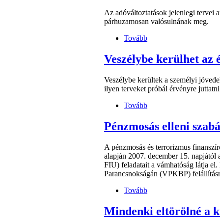
Az adóváltoztatások jelenlegi tervei 
párhuzamosan valósulnának meg.
Tovább
Veszélybe kerülhet az 
Veszélybe kerültek a személyi jövede
ilyen terveket próbál érvényre juttat
Tovább
Pénzmosás elleni szabá
A pénzmosás és terrorizmus finanszí
alapján 2007. december 15. napjától 
FIU) feladatait a vámhatóság látja e
Parancsnokságán (VPKBP) felállításr
Tovább
Mindenki eltörölné a 