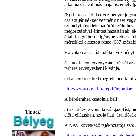
alkalmazásával más magánszemély (gye
(6) Ha a családi kedvezményre jogo
családi járulékkedvezmény havi vagy 
személyi jövedelemadóról szóló beval
megosztásával érintett házastársak, é
általuk együttesen igénybe vett csal
mértékkel elosztott része (667 százalé
Ha valaki a családi adókedvezményt 
és annak nem érvényesített részét az a
terhére érvényesíteni kívánja,
ezt a kérelmet kell megfelelően kitöl
http://www.onyf.hu/m/pdf/nyomtat
A kérelemhez csatolnia kell
a) az adóévre vonatkozó igazolást, m
Tippek!
előtti ellátásban, szolgálati járandós
A NAV következő tájékoztatója szól a
http://www.nav.gov.hu/nav/letoltese