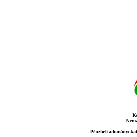
Ké
Nemze
Pénzbeli adományoka