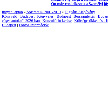
Ön már rendelkezett a Személyi j
Ingyen laptop
»
Solarnet © 2001-2019
«
Digitális Alapítvány
Könyvelő - Budapest
|
Könyvelés - Budapest
|
Bérszámfejtés - Budap
céges autóknál 2026‑ban
|
Konzultáció kérése
|
Költségcsökkentés - K
Budapest
|
Fontos Információk