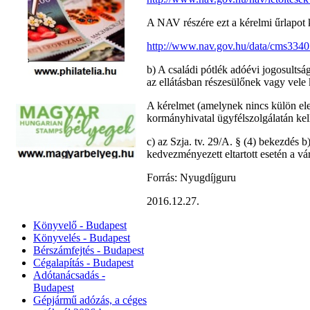
A NAV részére ezt a kérelmi űrlapot k
http://www.nav.gov.hu/data/cms334
b) A családi pótlék adóévi jogosultság
az ellátásban részesülőnek vagy vele k
A kérelmet (amelynek nincs külön ele
kormányhivatal ügyfélszolgálatán kell 
c) az Szja. tv. 29/A. § (4) bekezdés b
kedvezményezett eltartott esetén a vár
Forrás: Nyugdíjguru
2016.12.27.
Könyvelő - Budapest
Könyvelés - Budapest
Bérszámfejtés - Budapest
Cégalapítás - Budapest
Adótanácsadás -
Budapest
Gépjármű adózás, a céges