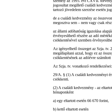
személy az 1995. évi CXVII. törvényb
jogosultat megillető családi kedvezm
tartozó jövedelem szerzése esetén jog
de a családi kedvezmény az összevont 
megosztva sem – nem vagy csak részb
az állami adóhatóság igazolása ala
érvényesíthető részére az adó mértékév
csökkentésével szemben érvényesíthe
Az igényelhető összeget az Szja. tv.
megállapítani azzal, hogy ez az összeg
csökkentésének az adóévre számított t
Az Szja. tv. vonatkozó rendelkezései:
29/A. § (1) A családi kedvezményt é
csökkenti.
(2) A családi kedvezmény - az eltarto
hónaponként
a) egy eltartott esetén 66 670 forint,
b) kettő eltartott esetén