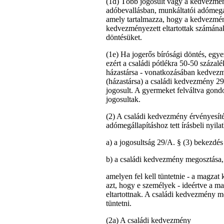
(1d) Több jogosult vagy a kedvezmény
adóbevallásban, munkáltatói adómegáll
amely tartalmazza, hogy a kedvezmén
kedvezményezett eltartottak számának
döntésüket.
(1e) Ha jogerős bírósági döntés, egy
ezért a családi pótlékra 50-50 százal
házastársa - vonatkozásában kedvezmé
(házastársa) a családi kedvezmény 29
jogosult. A gyermeket felváltva gon
jogosultak.
(2) A családi kedvezmény érvényesít
adómegállapításhoz tett írásbeli nyila
a) a jogosultság 29/A. § (3) bekezdés 
b) a családi kedvezmény megosztása, k
amelyen fel kell tüntetnie - a magzat 
azt, hogy e személyek - ideértve a m
eltartottnak. A családi kedvezmény me
tüntetni.
(2a) A családi kedvezmény