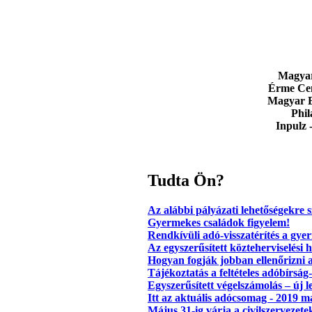
Magya
Érme Ce
Magyar B
Phil
Inpulz 
Tudta Ön?
Az alábbi pályázati lehetőségekre s
Gyermekes családok figyelem!
Rendkívüli adó-visszatérítés a gy
Az egyszerűsített közteherviselési 
Hogyan fogják jobban ellenőrizni 
Tájékoztatás a feltételes adóbírság
Egyszerűsített végelszámolás – új
Itt az aktuális adócsomag - 2019 m
Május 31-ig várja a civilszervezet