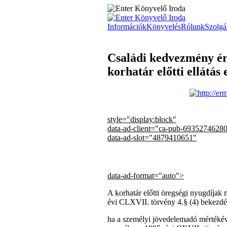
Információk
Könyvelés
Rólunk
Szolgál
Családi kedvezmény érv
korhatár előtti ellátás 
style="display:block"
data-ad-client="ca-pub-6935274628
data-ad-slot="4879410651"
data-ad-format="auto">
A korhatár előtti öregségi nyugdíjak m
évi CLXVII. törvény 4.§ (4) bekezdése
ha a személyi jövedelemadó mértékével