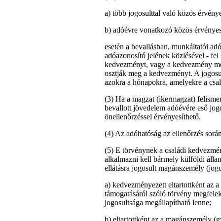
a) több jogosulttal való közös érvény
b) adóévre vonatkozó közös érvényes
esetén a bevallásban, munkáltatói adóm
adóazonosító jelének közlésével - fel
kedvezményt, vagy a kedvezmény megos
osztják meg a kedvezményt. A jogosul
azokra a hónapokra, amelyekre a csal
(3) Ha a magzat (ikermagzat) felisme
bevallott jövedelem adóévére eső jogo
önellenőrzéssel érvényesíthető.
(4) Az adóhatóság az ellenőrzés során
(5) E törvénynek a családi kedvezmén
alkalmazni kell bármely külföldi álla
ellátásra jogosult magánszemély (jogos
a) kedvezményezett eltartottként az 
támogatásáról szóló törvény megfele
jogosultsága megállapítható lenne;
b) eltartottként az a magánszemély (