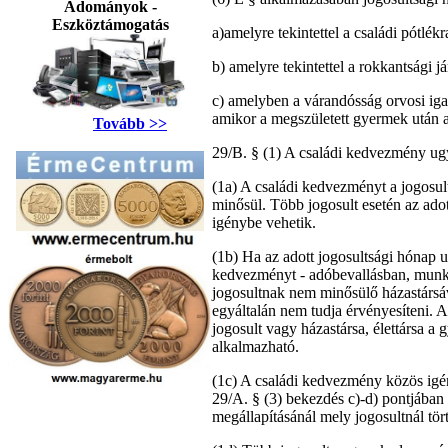
Adományok -
Eszköztámogatás
a)amelyre tekintettel a családi pótlékr
b) amelyre tekintettel a rokkantsági já
c) amelyben a várandósság orvosi igaz
amikor a megszületett gyermek után a
Tovább >>
29/B. § (1) A családi kedvezmény ug
(1a) A családi kedvezményt a jogosult
minősül. Több jogosult esetén az adot
igénybe vehetik.
(1b) Ha az adott jogosultsági hónap 
kedvezményt - adóbevallásban, munkál
jogosultnak nem minősülő házastársával
egyáltalán nem tudja érvényesíteni.
jogosult vagy házastársa, élettársa a
alkalmazható.
(1c) A családi kedvezmény közös igé
29/A. § (3) bekezdés c)-d) pontjában 
megállapításánál mely jogosultnál tör