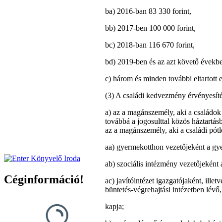
ba) 2016-ban 83 330 forint,
bb) 2017-ben 100 000 forint,
bc) 2018-ban 116 670 forint,
bd) 2019-ben és az azt követő évekbe
c) három és minden további eltartott 
(3) A családi kedvezmény érvényesíté
a) az a magánszemély, aki a családok 
továbbá a jogosulttal közös háztartás
az a magánszemély, aki a családi pótl
aa) gyermekotthon vezetőjeként a gye
ab) szociális intézmény vezetőjeként 
Céginformáció!
ac) javítóintézet igazgatójaként, ille
büntetés-végrehajtási intézetben lévő
kapja;