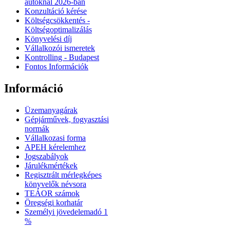
autóknál 2026‑ban
Konzultáció kérése
Költségcsökkentés -
Költségoptimalizálás
Könyvelési díj
Vállalkozói ismeretek
Kontrolling - Budapest
Fontos Információk
Információ
Üzemanyagárak
Gépjárművek, fogyasztási
normák
Vállalkozasi forma
APEH kérelemhez
Jogszabályok
Járulékmértékek
Regisztrált mérlegképes
könyvelők névsora
TEÁOR számok
Öregségi korhatár
Személyi jövedelemadó 1
%