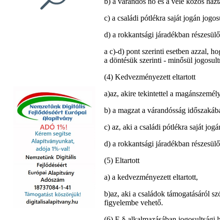
b) a várandós nő és a vele közös házt
c) a családi pótlékra saját jogán jogo
d) a rokkantsági járadékban részesü
a c)-d) pont szerinti esetben azzal, h
a döntésük szerinti - minősül jogosul
(4) Kedvezményezett eltartott
a)az, akire tekintettel a magánszemély
b) a magzat a várandósság időszakába
c) az, aki a családi pótlékra saját jogá
d) a rokkantsági járadékban részesü
(5) Eltartott
a) a kedvezményezett eltartott,
b)az, aki a családok támogatásáról sz
figyelembe vehető.
(6) E § alkalmazásában jogosultsági 