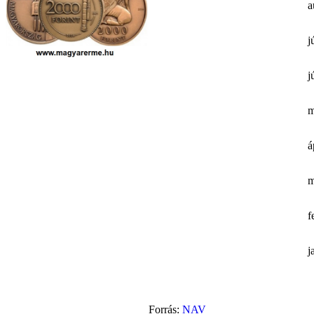
a
j
j
m
á
m
f
j
Forrás:
NAV