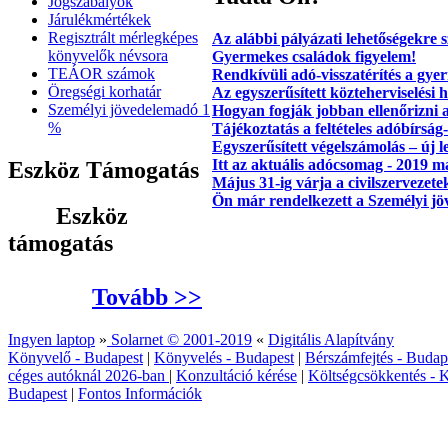
Jogszabályok
Járulékmértékek
Regisztrált mérlegképes
Az alábbi pályázati lehetőségekre s
könyvelők névsora
Gyermekes családok figyelem!
TEÁOR számok
Rendkívüli adó-visszatérítés a gy
Öregségi korhatár
Az egyszerűsített közteherviselési 
Személyi jövedelemadó 1
Hogyan fogják jobban ellenőrizni 
%
Tájékoztatás a feltételes adóbírság
Egyszerűsített végelszámolás – új
Itt az aktuális adócsomag - 2019 m
Eszköz Támogatás
Május 31-ig várja a civilszervezet
Ön már rendelkezett a Személyi j
Eszköz
támogatás
Tovább >>
Ingyen laptop
»
Solarnet © 2001-2019
«
Digitális Alapítvány
Könyvelő - Budapest
|
Könyvelés - Budapest
|
Bérszámfejtés - Budap
céges autóknál 2026‑ban
|
Konzultáció kérése
|
Költségcsökkentés - K
Budapest
|
Fontos Információk