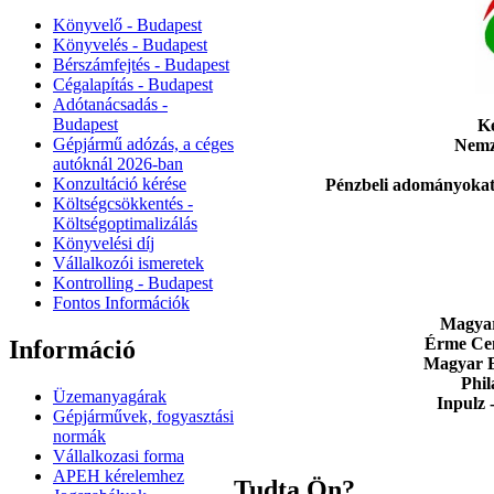
Könyvelő - Budapest
Könyvelés - Budapest
Bérszámfejtés - Budapest
Cégalapítás - Budapest
Adótanácsadás -
Budapest
Ké
Gépjármű adózás, a céges
Nemze
autóknál 2026‑ban
Konzultáció kérése
Pénzbeli adományoka
Költségcsökkentés -
Költségoptimalizálás
Könyvelési díj
Vállalkozói ismeretek
Kontrolling - Budapest
Fontos Információk
Magya
Érme Ce
Információ
Magyar B
Phil
Üzemanyagárak
Inpulz 
Gépjárművek, fogyasztási
normák
Vállalkozasi forma
APEH kérelemhez
Tudta Ön?