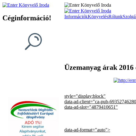
Céginformáció!
Információk
Könyvelés
Rólunk
Szolgál
Üzemanyag árak 2016
style="display:block"
data-ad-client="ca-pub-6935274628
data-ad-slot="4879410651"
data-ad-format="auto">