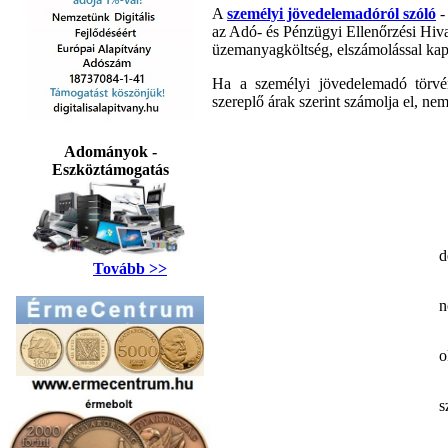
A
személyi jövedelemadóról szóló
-
az Adó- és Pénzügyi Ellenőrzési Hiva
üzemanyagköltség, elszámolással kap
Ha a személyi jövedelemadó törvé
szereplő árak szerint számolja el, n
Adományok -
Eszköztámogatás
d
Tovább >>
n
o
s